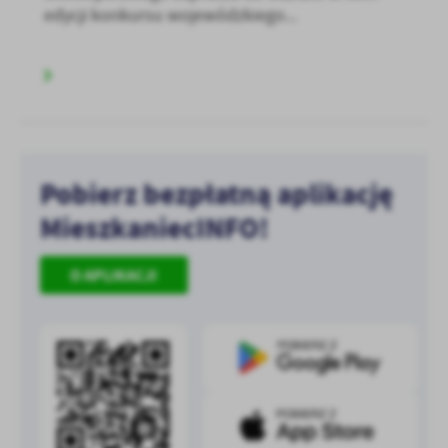
edycji konkursu wojewódzkiego...
Pobierz bezpłatną aplikację
MieszkaniecINFO!
O APLIKACJI