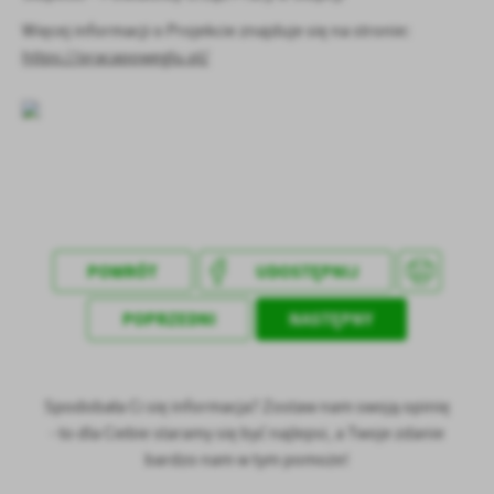
Więcej informacji o Projekcie znajduje się na stronie:
https://pracapoweglu.pl/
POWRÓT
UDOSTĘPNIJ
POPRZEDNI
NASTĘPNY
Spodobała Ci się informacja? Zostaw nam swoją opinię
- to dla Ciebie staramy się być najlepsi, a Twoje zdanie
bardzo nam w tym pomoże!