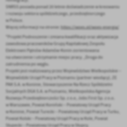
reintegracji;
SNRSS posiada ponad 20 letnie doświadczenie w kreowaniu
i rozwoju sektora spółdzielczego, przedsiębiorczego
w Polsce.
Więcej informacji na stronie:
https://woes.pl/woes-energia/
*Projekt Podnoszenie i zmiana kwalifikacji oraz aktywizacja
zawodowa pracowników Grupy Kapitałowej Zespołu
Elektrowni Pątnów-Adamów-Konin zorientowana
na utworzenie i utrzymanie miejsc pracy. „Droga do
zatrudnienia po węglu.
Projekt jest realizowany przez Województwo Wielkopolskie –
Wojewódzki Urząd Pracy w Poznaniu (partner wiodący), ZE
PAK S.A. w Koninie, Stowarzyszenie Na Rzecz Spółdzielni
Socjalnych DGA S.A. w Poznaniu, Wielkopolska Agencja
Rozwoju Przedsiębiorczości Sp. z o.o, Jobs First Sp. z o.o.
w Warszawie, Powiat Koniński – Powiatowy Urząd Pracy
w Koninie, Powiat Turecki – Powiatowy Urząd Pracy w Turku,
Powiat Kolski – Powiatowy Urząd Pracy w Kole, Powiat
Słupecki – Powiatowy Urząd Pracy w Słupcy.