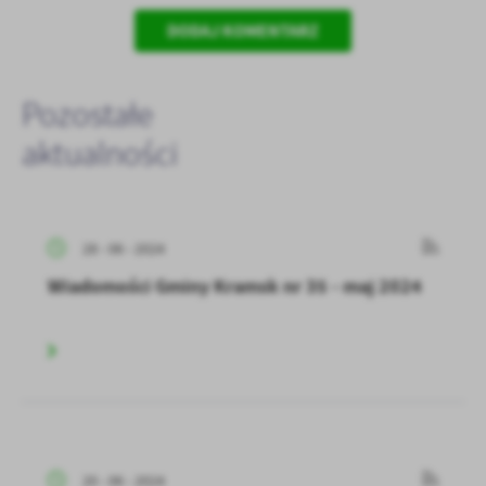
DODAJ KOMENTARZ
Pozostałe
aktualności
28 - 06 - 2024
Wiadomości Gminy Kramsk nr 35 - maj 2024
20 - 06 - 2024