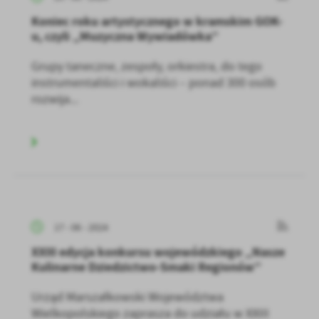
Koniec roku artystycznego w kramskim GOK-
u, czyli „Muzyczna Wywiadówka”
Grupy taneczne, zespoły, orkiestra, do tego
instrumentaliści i wokaliści – ponad 300 osób
rozwija...
17 - 06 - 2024
XXIII edycja konkursu wojewódzkiego „Nasze
Kulinarne Dziedzictwo-Smaki Regionów”
Urząd Marszałkowski Województwa
Wielkopolskiego zaprasza do udziału w XXIII