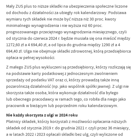
Mały ZUS plus to niższe składki na ubezpieczenia społeczne liczone
od dochodu z działalności za ubiegły rok kalendarzowy. Podstawa
wymiaru tych składek nie może być niższa niż 30 proc. kwoty
minimalnego wynagrodzenia i nie wyższa niż 60 proc.
prognozowanego przeciętnego wynagrodzenia miesięcznego, czyli
od stycznia do czerwca 2024 r. będzie musiała się ona mieścić między
1272,60 zł a 4 694,40 zł, a od lipca do grudnia między 1290 zł a 4
694,40 zł. Ulga nie obejmuje składki zdrowotnej, którą przedsiębiorca
opłaca w pełnej wysokości.
Z małego ZUS plus wykluczeni są przedsiębiorcy, którzy rozliczają się
na podstawie karty podatkowej z jednoczesnym zwolnieniem
sprzedaży od podatku VAT oraz ci, którzy prowadzą także inną
pozarolniczą działalność (np. jako wspólnik spółki jawnej). Z ulgi nie
skorzysta także osoba, która wykonuje działalność dla byłego
lub obecnego pracodawcy w ramach tego, co robiła dla niego jako
pracownik w bieżącym lub poprzednim roku kalendarzowym.
Nie każdy skorzysta z ulgi w 2024 roku
Płatnicy składek, którzy korzystali z możliwości opłacania niższych
składek od stycznia 2019 r. do grudnia 2021 r. czyli przez 36 miesięcy,
a w latach 2022 i 2023 opłacali składki bez ulg, czyli wyliczone od