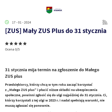
17 - 01 - 2024
[ZUS] Mały ZUS Plus do 31 stycznia
Ocena 0/5
31 stycznia mija termin na zgłoszenie do Małego
ZUS plus
Przedsiębiorcy, którzy chcą w tym roku zacząć korzystać
z „Małego ZUS plus” i płacić niższe składki na ubezpieczenia
społeczne, powinni zgłosić się do ulgi najpóźniej do 31 stycznia. Ci,
którzy korzystali z tej ulgi w 2023 r. i nadal spełniają warunki, nie
muszą zgłaszać się ponownie.