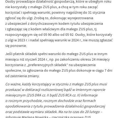
Osoby prowadzące działalność gospodarczą, które w ubiegłym roku
nie korzystały z małego ZUS plus, a chcą w tym roku zacząć
korzystać i spełniają warunki, powinny najpóźniej do 31 stycznia
zgłosić się do ulgi. Zrobią to, dokonując wyrejestrowania
z ubezpieczeń z dotychczasowym kodem tytułu ubezpieczenia
i zgłaszając się z kodem właściwym dla małego ZUS plus, tj.
rozpoczynającym się od 05 90 albo od 05 92. Osoby, które korzystały
z ulgi w 2023 r. i nadal spełniają warunki w 2024 r., nie muszą zgłaszać
się ponownie.
Jeśli płatnik składek spełni warunki do małego ZUS plus w innym
miesiącu niż styczeń 2024 r., np. po zakończeniu okresu 24 miesięcy
korzystania z „preferencyjnych składek” na ubezpieczenia
społeczne, to zgłoszenia do małego ZUS plus dokonuje w ciągu 7 dni
od zaistnienia zmiany.
Co ważne, każdy korzystający w styczniu z małego ZUS plus musi
przekazać w deklaracji rozliczeniowej bądź w imiennym raporcie
miesięcznym (ZUS DRA cz. II bądź ZUS RCA cz. II) informacje
o rocznym przychodzie, rocznym dochodzie oraz formach
opodatkowania z tytułu prowadzenia działalności gospodarczej
oraz podstawie wymiaru składek. Ma na to czas do 20 lutego –
informuje Marlena Nowicka – rzeczniczka prasowa ZUS