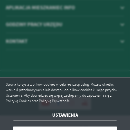
APLIKACJA MIESZKANIEC INFO
GODZINY PRACY URZĘDU
KONTAKT
Odwiedzin: 741208
Strona korzysta z plików cookies w celu realizacji usług. Możesz określić
warunki przechowywania lub dostępu do plików cookies klikając przycisk
Online: 1
Ustawienia. Aby dowiedzieć się więcej zachęcamy do zapoznania się z
Polityką Cookies oraz Polityką Prywatności.
ZAPISZ WYBRANE
USTAWIENIA
ODRZUĆ WSZYSTKIE
Copyright by kramsk.pl