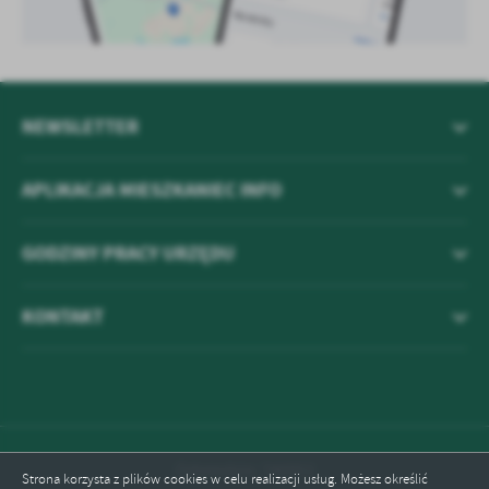
NEWSLETTER
APLIKACJA MIESZKANIEC INFO
GODZINY PRACY URZĘDU
KONTAKT
Odwiedzin: 740952
Strona korzysta z plików cookies w celu realizacji usług. Możesz określić