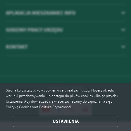
APLIKACJA MIESZKANIEC INFO
GODZINY PRACY URZĘDU
KONTAKT
Odwiedzin: 740850
Strona korzysta z plików cookies w celu realizacji usług. Możesz określić
warunki przechowywania lub dostępu do plików cookies klikając przycisk
Online: 1
Ustawienia. Aby dowiedzieć się więcej zachęcamy do zapoznania się z
Polityką Cookies oraz Polityką Prywatności.
ZAPISZ WYBRANE
USTAWIENIA
ODRZUĆ WSZYSTKIE