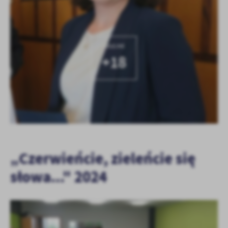
KOLEJNE
+18
„Czerwieńcie, zieleńcie się
słowa..." 2024