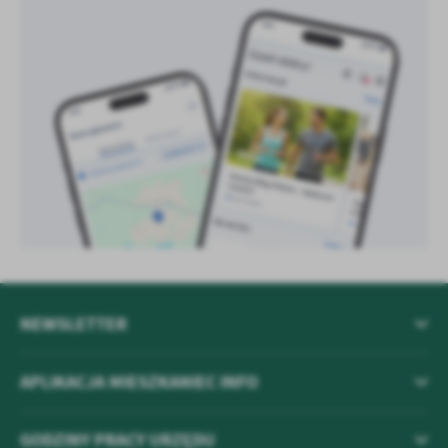
NEWSLETTER
APLIKACJA MIESZKANIEC INFO
GODZINY PRACY URZĘDU