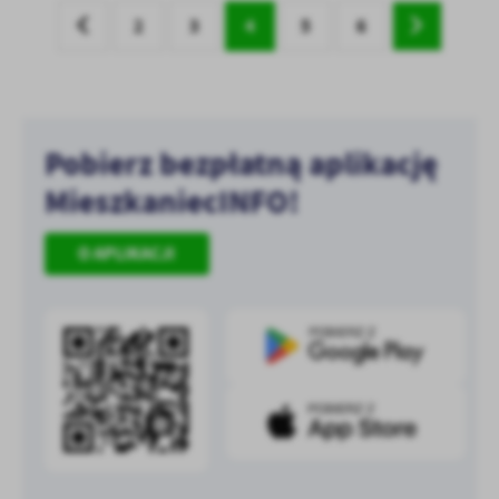
2
3
4
5
6
Pobierz bezpłatną aplikację
MieszkaniecINFO!
O APLIKACJI