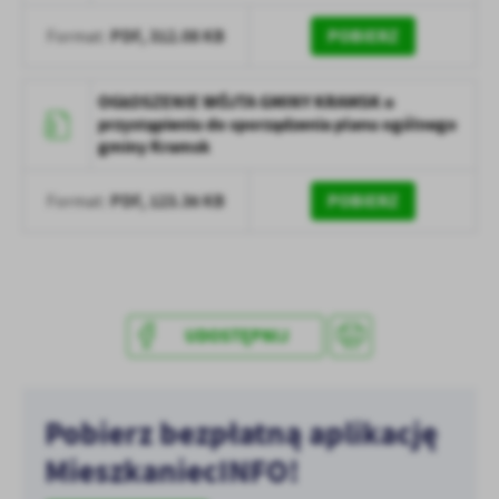
treści w postaci wiadomości, ofert, komunikatów mediów
PDF,
312.08 KB
POBIERZ
Format:
społecznościowych.
OGŁOSZENIE WÓJTA GMINY KRAMSK o
przystąpieniu do sporządzenia planu ogólnego
gminy Kramsk
PDF,
123.36 KB
POBIERZ
Format:
UDOSTĘPNIJ
Pobierz bezpłatną aplikację
MieszkaniecINFO!