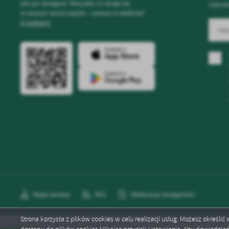
jest już dostępna! Wszystko co dzieje się
najnow
w naszym samorządzie – zawsze w telefonie!
O aplikacji.
Mapa serwisu
RSS
Deklaracja dostępności
Strona korzysta z plików cookies w celu realizacji usług. Możesz określi