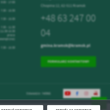
9:00 - 17:00
Chopina 12, 62-511 Kramsk
7:30 - 15:30
+48 63 247 00
7:30 - 15:30
7:30 - 11:30
04
(11:30-15:30
praca
ewnętrzna)
gmina.kramsk@kramsk.pl
7:30 - 15:30
FORMULARZ KONTAKTOWY
Odwiedzin: 740966