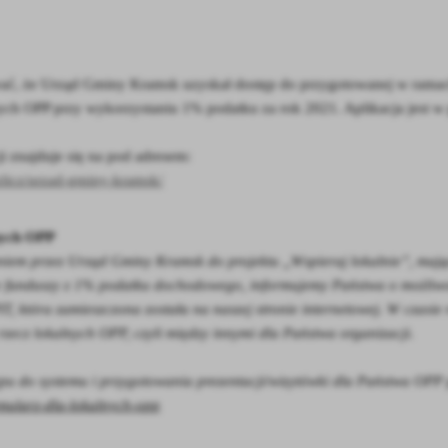
, że Urząd Gminy Kramsk uzyskał dostęp do przygotowanej w ramach re
nych OPP przy wykorzystaniu 1% podatku za rok 2021. Aplikacja jest w 
ji znajduje się na pod adresem:
ozlicz/urzad-gminy-kramsk/
nych OPP
niem przez Urząd Gminy Kramsk do projektu „Wspieraj lokalnie”, mają
e funduszy z 1% podatku dochodowego, informujemy Państwa o możliwoś
PIT, która zamieszczona została na naszej stronie internetowej. W czas
zecz lokalnych OPP, czyli między innymi dla Państwa organizacji.
pu do systemu i przygotowania prezentacji/wizytówki dla Państwa OPP
rmularz-dla-lokalnych-opp