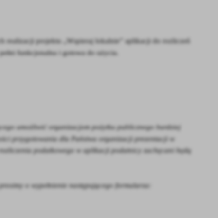
alizacji projektu „Wspieraj lokalnie” aplikacji do rozliczeń
pełni funkcjonalna i gotowa do użycia.
cego umożliwić organizacjom pożytku publicznego bardziej
ci przygotowania dla Państwa organizacji prezentacji w
ie rozliczenia podatkowego w aplikacji podatnicy zachęcani będą
 prosimy o wypełnienie następującego formularza: