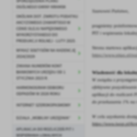
SPORZĄDZENIA PLANU
OGÓLNEGO GMINY KRAMSK
Szanowni Państwo,
OKÓLNIK DOT. ZWROTU PODATKU
AKCYZOWEGO ZAWARTEGO W
pragniemy poinformować
CENIE OLEJU NAPĘDOWEGO
PIT i wspierania lokal
WYKORZYSTANEGO DO
PRODUKCJI ROLNEJ - LUTY 2025.
Strona startowa aplikac
WYKAZ SOŁTYSÓW NA KADENCJĘ
https://www.pitax.pl/r
2024/2029
ZMIANA NUMERÓW KONT
BANKOWYCH URZĘDU OD 1
Wiadomość dla lokal
STYCZNIA 2023 R.
W związku z przystąpie
efektywne pozyskiwani
HARMONOGRAM ODBIORU
ODPADÓW W 2026 ROKU
aplikacji do rozliczeń 
do przekazania 1% na r
INTERNET SZEROKOPASMOWY
W celu uzyskania dostę
DZIAŁA „MOBILNY URZĘDNIK”
https://www.iwop.pl/fo
APLIKACJA DO ROZLICZEŃ PIT I
WSPIERANIA LOKALNYCH