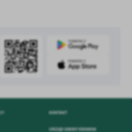
.
a
w
CY
KONTAKT
URZĄD GMINY KRAMSK