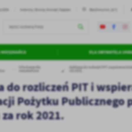
25°C
ia 2026
Imieniny: Dorota, Konrad, Kajetan
Bezchmurnie
 MIESZKAŃCA
DLA OBYWATELA UKR
Informacje dla
Aplikacja do rozliczeń PIT i wspierania l
ńca
mieszkańców
rok 2021.
a do rozliczeń PIT i wspie
acji Pożytku Publicznego
za rok 2021.