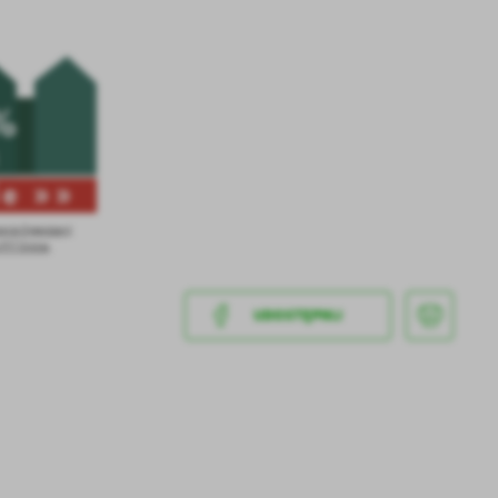
rcia Organizacji
 PIT Online
.
a
kom
UDOSTĘPNIJ
z
ci