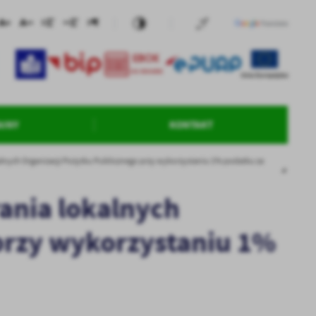
AINY
KONTAKT
okalnych Organizacji Pożytku Publicznego przy wykorzystaniu 1% podatku za
rania lokalnych
 przy wykorzystaniu 1%