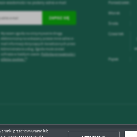
sze wiadomości na podany adres e-mail
Poniedziałek
Wtorek
Środa
Wyrażam zgodę na otrzymywanie drogą
Czwartek
elektroniczną na wskazany przeze mnie adres e-
mail informacji dotyczących świadczonych przez
w
Administratora usług. Zgoda może zostać
cofnięta w każdym czasie.
Polityka prywatności i
Piątek
plików cookies *
*
ć warunki przechowywania lub