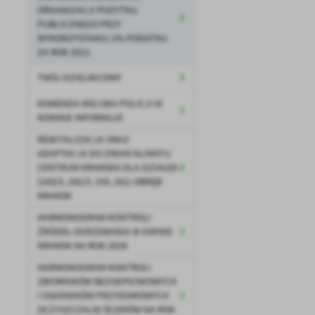
ORGANIZACJI POŻYTKU
U
PUBLICZNEGO PRZY
WYKORZYSTANIU 1% PODATKU
ZA ROK 2021.
Sz
ws
TWÓJ DZIELNICOWY
KOMENDA MIEJSKA POLICJI W
N
KONINIE INFORMUJE
Ni
REWITALIZACJA ORAZ
um
ADAPTACJA DO ZMIAN KLIMATU
Pl
Wi
CENTRUM KRAMSKA DLA DZIAŁEK
Tw
(243/3, 242/3, 193, 241) OBRĘB
co
KRAMSK
F
HARMONOGRAM KONTROLI
Te
ŹRÓDEŁ OGRZEWANIA W GMINIE
Ci
KRAMSK NA ROK 2026
Dz
Wi
na
HARMONOGRAM KONTROLI
zg
ZBIORNIKÓW BEZODPŁYWOWYCH
fu
I OSADNIKÓW PRZYDOMOWYCH
A
OCZYSZCZALNI ŚCIEKÓW NA ROK