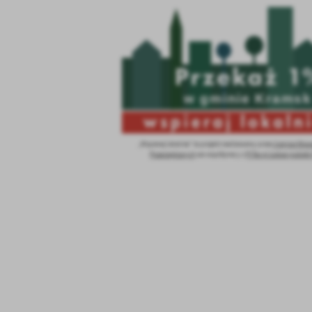
stawienia
anujemy Twoją prywatność. Możesz zmienić ustawienia cookies lub zaakceptować je
zystkie. W dowolnym momencie możesz dokonać zmiany swoich ustawień.
iezbędne
ezbędne pliki cookies służą do prawidłowego funkcjonowania strony internetowej i
ożliwiają Ci komfortowe korzystanie z oferowanych przez nas usług.
„Wspieraj lokalnie” to projekt realizowany przez
Instytut Wspa
Pozarządowych
we współpracy z
PITax.pl.Łatwe podatki
iki cookies odpowiadają na podejmowane przez Ciebie działania w celu m.in. dostosowani
ęcej
oich ustawień preferencji prywatności, logowania czy wypełniania formularzy. Dzięki pli
okies strona, z której korzystasz, może działać bez zakłóceń.
unkcjonalne i personalizacyjne
go typu pliki cookies umożliwiają stronie internetowej zapamiętanie wprowadzonych prze
ebie ustawień oraz personalizację określonych funkcjonalności czy prezentowanych treści.
ięki tym plikom cookies możemy zapewnić Ci większy komfort korzystania z funkcjonalnoś
ęcej
ZAPISZ WYBRANE
szej strony poprzez dopasowanie jej do Twoich indywidualnych preferencji. Wyrażenie
ody na funkcjonalne i personalizacyjne pliki cookies gwarantuje dostępność większej ilości
nkcji na stronie.
ODRZUĆ WSZYSTKIE
nalityczne